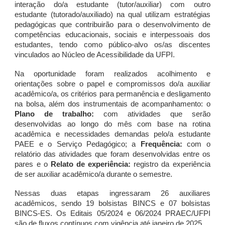
interação do/a estudante (tutor/auxiliar) com outro
estudante (tutorado/auxiliado) na qual utilizam estratégias
pedagógicas que contribuirão para o desenvolvimento de
competências educacionais, sociais e interpessoais dos
estudantes, tendo como público-alvo os/as discentes
vinculados ao Núcleo de Acessibilidade da UFPI.
Na oportunidade foram realizados acolhimento e
orientações sobre o papel e compromissos do/a auxiliar
acadêmico/a, os critérios para permanência e desligamento
na bolsa, além dos instrumentais de acompanhamento: o
Plano de trabalho:
com atividades que serão
desenvolvidas ao longo do mês com base na rotina
acadêmica e necessidades demandas pelo/a estudante
PAEE e o Serviço Pedagógico; a
Frequência:
com o
relatório das atividades que foram desenvolvidas entre os
pares e o
Relato de experiência:
registro da experiência
de ser auxiliar acadêmico/a durante o semestre.
Nessas duas etapas ingressaram 26 auxiliares
acadêmicos, sendo 19 bolsistas BINCS e 07 bolsistas
BINCS-ES. Os Editais 05/2024 e 06/2024 PRAEC/UFPI
são de fluxos contínuos com vigência até janeiro de 2025.