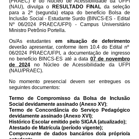
(PRAEC) e do Núcleo de Acessibilidade da UFPI
(NAU), divulga o
RESULTADO FINAL
da seleção
para a 2ª (segunda) etapa do benefício Bolsa de
Inclusão Social - Estudante Surdo (BINCS-ES - Edital
Nº 06/2024 PRAEC/UFPI) - Campus Universitário
Ministro Petrônio Portella.
Os/As estudantes
em situação de deferimento
deverão apresentar, conforme item 10.4 do Edital nº
06/2024 PRAEC/UFPI, a documentação de ingresso
no benefício BINCS-ES até a data
07 de novembro
de 2024
no Núcleo de Acessibilidade da UFPI
(NAU/PRAEC).
No momento presencial devem ser entregues os
seguintes documentos:
Termo de Compromisso da Bolsa de Inclusão
Social devidamente assinado (Anexo XV)
;
Termo de Concordância do Serviço Pedagógico
devidamente assinado (Anexo XVI)
;
Histórico Escolar emitido pelo SIGAA (atualizado);
Atestado de Matrícula (período vigente);
Comprovante de dados bancários do/a próprio/a