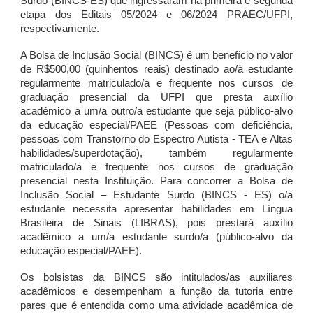
Surdo (BINCS-ES) que ingressaram na primeira e segunda
etapa dos Editais 05/2024 e 06/2024 PRAEC/UFPI,
respectivamente.
A Bolsa de Inclusão Social (BINCS) é um benefício no valor
de R$500,00 (quinhentos reais) destinado ao/à estudante
regularmente matriculado/a e frequente nos cursos de
graduação presencial da UFPI que presta auxílio
acadêmico a um/a outro/a estudante que seja público-alvo
da educação especial/PAEE (Pessoas com deficiência,
pessoas com Transtorno do Espectro Autista - TEA e Altas
habilidades/superdotação), também regularmente
matriculado/a e frequente nos cursos de graduação
presencial nesta Instituição. Para concorrer a Bolsa de
Inclusão Social – Estudante Surdo (BINCS - ES) o/a
estudante necessita apresentar habilidades em Língua
Brasileira de Sinais (LIBRAS), pois prestará auxílio
acadêmico a um/a estudante surdo/a (público-alvo da
educação especial/PAEE).
Os bolsistas da BINCS são intitulados/as auxiliares
acadêmicos e desempenham a função da tutoria entre
pares que é entendida como uma atividade acadêmica de