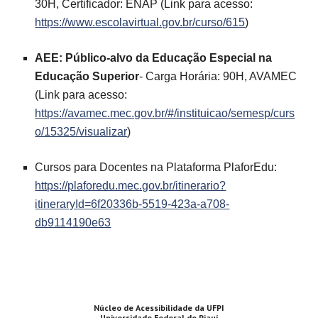
3
0H, Certificador: ENAP (Link para acesso:
https://www.escolavirtual.gov.br/curso/615
)
AEE: Público-alvo da Educação Especial na
Educação Superior
- Carga Horária: 90H, AVAMEC
(Link para acesso:
https://avamec.mec.gov.br/#/instituicao/semesp/curs
o/15325/visualizar
)
Cursos para Docentes na Plataforma PlaforEdu:
https://plaforedu.mec.gov.br/itinerario?
itineraryId=6f20336b-5519-423a-a708-
db9114190e63
Núcleo de Acessibilidade da UFPI
Universidade Federal do Piauí